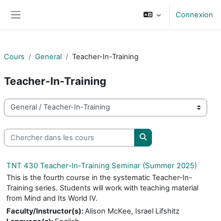
Passer au contenu principal
Connexion
Panneau latéral
Cours
General
Teacher-In-Training
Teacher-In-Training
Catégories de cours
Chercher dans les cours
Chercher dans les cou
TNT 430 Teacher-In-Training Seminar (Summer 2025)
This is the fourth course in the systematic Teacher-In-
Training series. Students will work with teaching material
from Mind and Its World IV.
Faculty/Instructor(s)
:
Alison McKee, Israel Lifshitz