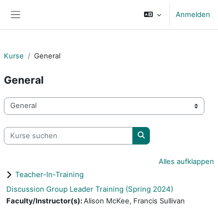
Zum Hauptinhalt
Anmelden
Website-Übersicht
Kurse
General
General
Kursbereiche
Kurse suchen
Kurse suchen
Alles aufklappen
Teacher-In-Training
Discussion Group Leader Training (Spring 2024)
Faculty/Instructor(s)
:
Alison McKee, Francis Sullivan