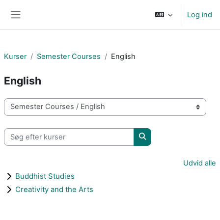
Gå til hovedindhold
Log ind
Sidepanel
Kurser
Semester Courses
English
English
Kursuskategorier
Søg efter kurser
Søg efter kurser
Udvid alle
Buddhist Studies
Creativity and the Arts