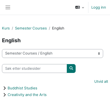
Gå til hovudinnhaldet
Logg inn
Sidepanel
Kurs
Semester Courses
English
English
Kurskategoriar
Søk etter studiesider
Søk etter studiesider
Utvid alt
Buddhist Studies
Creativity and the Arts