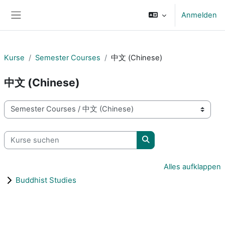
Zum Hauptinhalt
Anmelden
Website-Übersicht
Kurse
Semester Courses
中文 (Chinese)
中文 (Chinese)
Kursbereiche
Kurse suchen
Kurse suchen
Alles aufklappen
Buddhist Studies