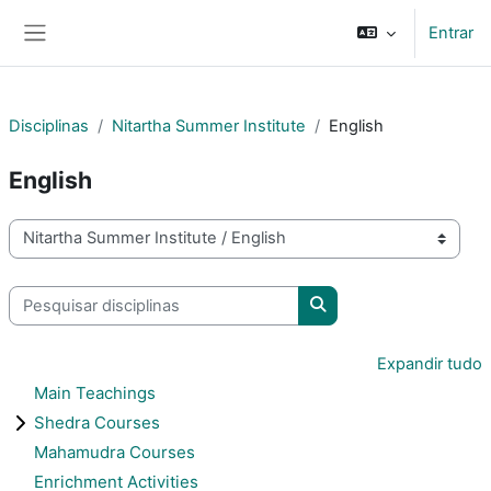
Ir para o conteúdo principal
Entrar
Painel lateral
Disciplinas
Nitartha Summer Institute
English
English
Categorias de disciplinas
Pesquisar disciplinas
Pesquisar disciplinas
Expandir tudo
Main Teachings
Shedra Courses
Mahamudra Courses
Enrichment Activities