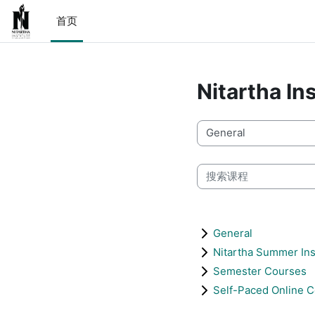
跳到主要内容
首页
Nitartha Ins
课程类别
搜索课程
General
Nitartha Summer Ins
Semester Courses
Self-Paced Online 