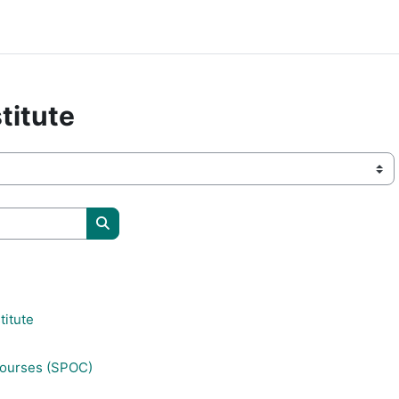
titute
搜索课程
titute
Courses (SPOC)